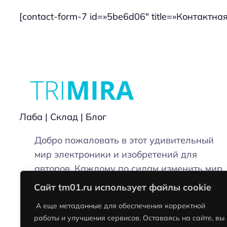
[contact-form-7 id=»5be6d06″ title=»Контактн
Лаба | Склад | Блог
Добро пожаловать в этот удивительный
мир электроники и изобретений для
авторов. Каждому по силам изменить мир
вокруг себя )
Сайт tm01.ru использует файлы cookie
А еще метаданные для обеспечения корректной
работы и улучшения сервисов. Оставаясь на сайте, вы