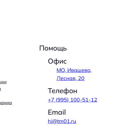
Помощь
Офис
МО, Ивашево,
Лесная, 20
ции
а
Телефон
+7 (995) 100-51-12
рамма
Email
hi@tm01.ru