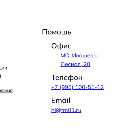
Помощь
Офис
МО, Ивашево,
Лесная, 20
ции
а
Телефон
+7 (995) 100-51-12
рамма
Email
hi@tm01.ru