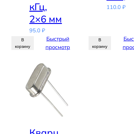
кГц,
110.0
₽
2×6 мм
95.0
₽
Быстрый
Быс
В
В
просмотр
про
корзину
корзину
Кварц