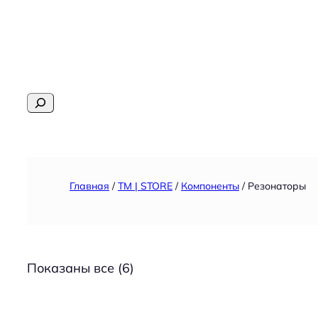
Перейти
к
содержимому
Поиск
Главная
/
TM | STORE
/
Компоненты
/ Резонаторы
Сортировка:
Показаны все (6)
по
популярности