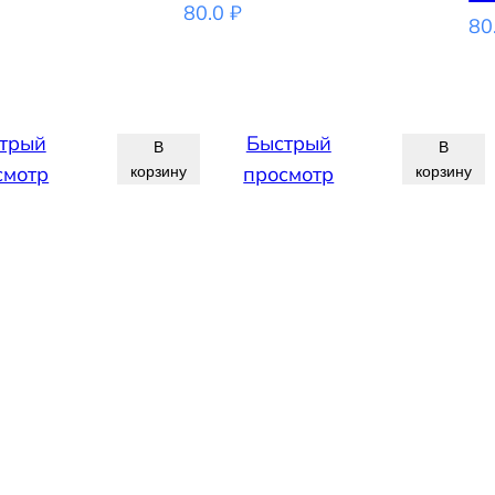
80.0
₽
80
трый
Быстрый
В
В
смотр
просмотр
корзину
корзину