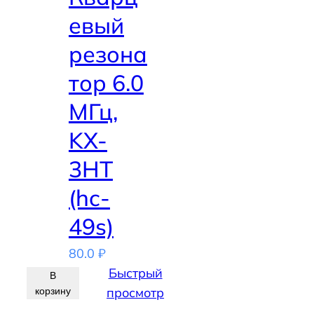
евый
резона
тор 6.0
МГц,
KX-
3HT
(hc-
49s)
80.0
₽
Быстрый
В
просмотр
корзину