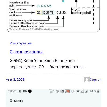
Инструкции
G-код команды
G0(G1) Xnnn Ynnn Znnn Ennn Fnnn –
перемещение. G0 — быстрое холостое…
Апр 3, 2025
Сергей