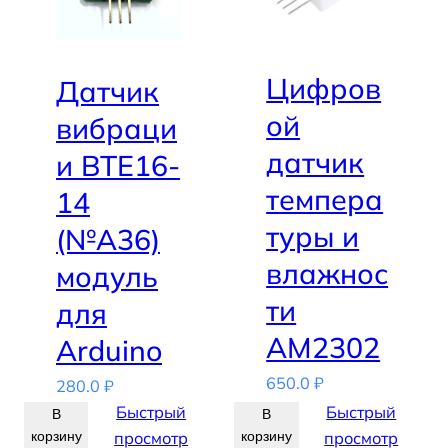
Цифров
Датчик
ой
вибраци
датчик
и BTE16-
темпера
14
туры и
(№А36)
влажнос
модуль
ти
для
AM2302
Arduino
650.0
₽
280.0
₽
Быстрый
Быстрый
В
В
корзину
просмотр
корзину
просмотр