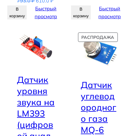
Первоначальная
Текущая
793.0
₽
610.0
₽
цена
цена:
Быстрый
Быстрый
В
В
составляла
610.0 ₽.
корзину
просмотр
корзину
просмотр
793.0 ₽.
ПРОДАВ
РАСПРОДАЖА
ТОВАР
Датчик
Датчик
уровня
углевод
звука на
ородног
LM393
о газа
(цифров
MQ-6
ой.анал