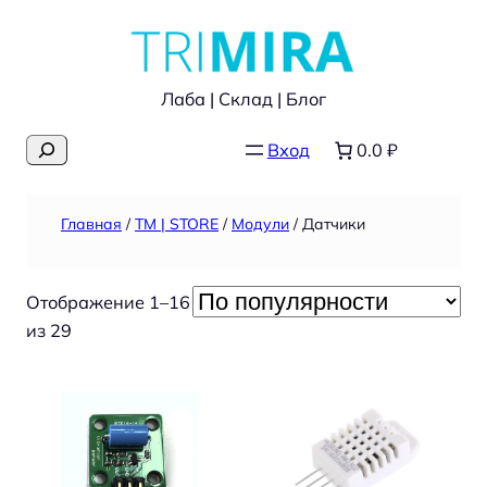
Перейти
к
содержимому
Лаба | Склад | Блог
Поиск
Вход
0.0 ₽
Главная
/
TM | STORE
/
Модули
/ Датчики
Отображение 1–16
Сортировка:
из 29
по
популярности