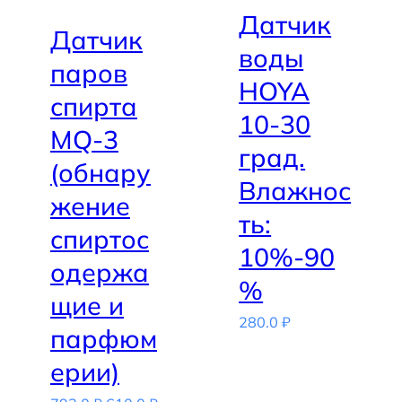
Датчик
Датчик
воды
паров
HOYA
спирта
10-30
MQ-3
град.
(обнару
Влажнос
жение
ть:
спиртос
10%-90
одержа
%
щие и
280.0
₽
парфюм
ерии)