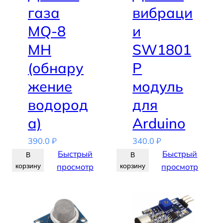
газа
вибраци
MQ-8
и
MH
SW1801
(обнару
P
жение
модуль
водород
для
а)
Arduino
390.0
₽
340.0
₽
Быстрый
Быстрый
В
В
корзину
просмотр
корзину
просмотр