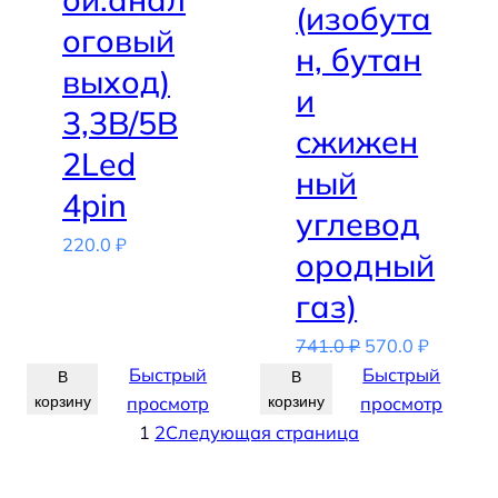
(изобута
оговый
н, бутан
выход)
и
3,3В/5В
сжижен
2Led
ный
4pin
углевод
220.0
₽
ородный
газ)
Первоначальн
Текуща
741.0
₽
570.0
₽
цена
цена:
Быстрый
Быстрый
В
В
составляла
570.0 ₽.
корзину
просмотр
корзину
просмотр
741.0 ₽.
1
2
Следующая страница