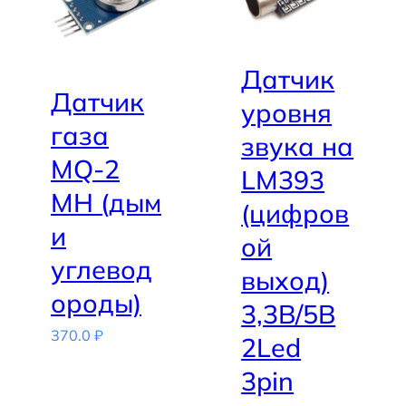
Датчик
Датчик
уровня
газа
звука на
MQ-2
LM393
MH (дым
(цифров
и
ой
углевод
выход)
ороды)
3,3В/5В
370.0
₽
2Led
3pin