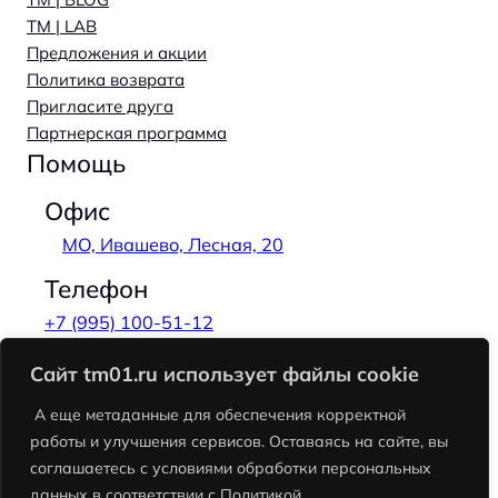
TM | LAB
Предложения и акции
Политика возврата
Пригласите друга
Партнерская программа
Помощь
Офис
МО, Ивашево, Лесная, 20
Телефон
+7 (995) 100-51-12
Email
Сайт tm01.ru использует файлы cookie
hi@tm01.ru
А еще метаданные для обеспечения корректной
работы и улучшения сервисов. Оставаясь на сайте, вы
Возврат платежа
Обмен
соглашаетесь с условиями обработки персональных
данных в соответствии с Политикой