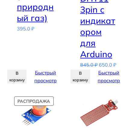
природн
3pin с
ый газ)
индикат
395.0
₽
ором
для
Arduino
Первоначальн
Текуща
845.0
₽
650.0
₽
цена
цена:
Быстрый
Быстрый
В
В
составляла
650.0 ₽.
корзину
просмотр
корзину
просмотр
845.0 ₽.
ПРОДАВАЕМЫЙ
РАСПРОДАЖА
ТОВАР