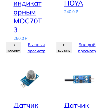
индикат
HOYA
орным
240.0
₽
MOC70T
3
260.0
₽
Быстрый
Быстрый
В
В
корзину
просмотр
корзину
просмотр
Датчик
Датчик