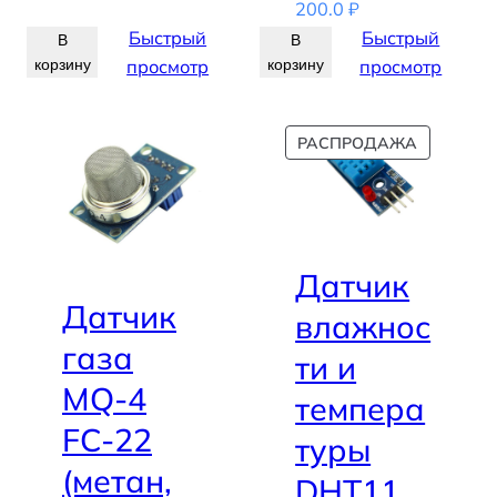
200.0
₽
Быстрый
Быстрый
В
В
корзину
просмотр
корзину
просмотр
ПРОДАВ
РАСПРОДАЖА
ТОВАР
Датчик
Датчик
влажнос
газа
ти и
MQ-4
темпера
FC-22
туры
(метан,
DHT11