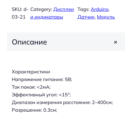
ц
9
л
SKU:
d-
Category:
Дисплеи
Tags:
Arduino
, 
е
.
и
03-21
и индикаторы
Датчик
, 
Модуль
н
0
ч
а
е
с
₽
с
+
Описание
о
.
т
с
в
т
о
а
т
в
Характеристики
о
л
Напряжение питания: 5В;
в
я
Ток покоя: <2мА;
а
л
Эффективный угол: <15°;
р
а
Диапазон измерения расстояния: 2–400см;
а
2
Разрешение: 0.3см;
Д
9
а
5
т