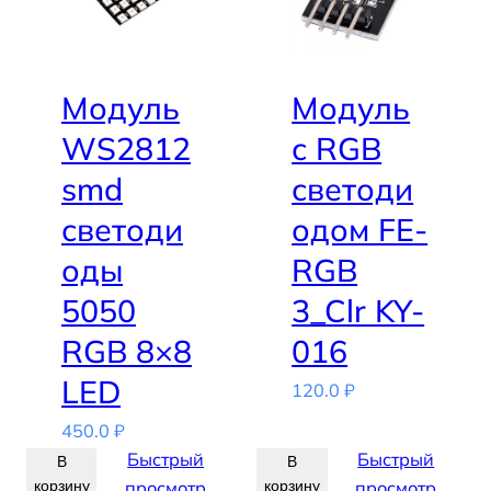
р
а
з
в
Модуль
Модуль
у
WS2812
с RGB
к
smd
светоди
о
в
светоди
одом FE-
о
оды
RGB
й
H
5050
3_Clr KY-
C
RGB 8×8
016
-
S
LED
120.0
₽
R
450.0
₽
0
Быстрый
Быстрый
В
В
4
корзину
просмотр
корзину
просмотр