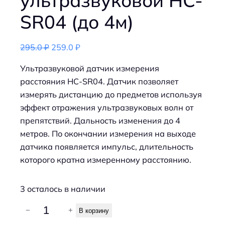
SR04 (до 4м)
П
Т
295.0
₽
259.0
₽
е
е
Ультразвуковой датчик измерения
р
к
расстояния HC-SR04. Датчик позволяет
в
у
измерять дистанцию до предметов используя
о
щ
эффект отражения ультразвуковых волн от
н
а
препятствий. Дальность изменения до 4
а
я
метров. По окончании измерения на выходе
ч
ц
датчика появляется импульс, длительность
а
е
которого кратна измеренному расстоянию.
л
н
ь
а
3 осталось в наличии
н
:
а
2
К
−
+
В корзину
я
5
о