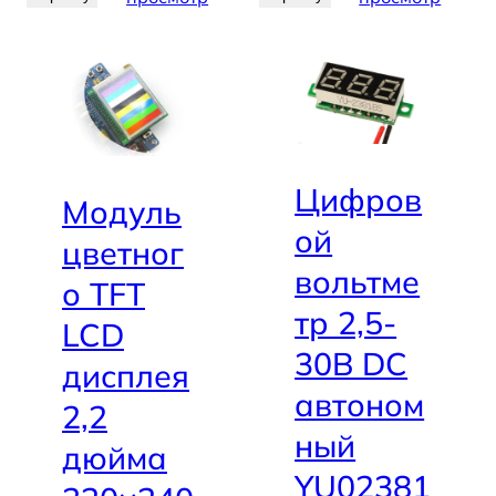
(
д
о
4
м
)
Цифров
Модуль
ой
цветног
вольтме
о TFT
тр 2,5-
LCD
30В DC
дисплея
автоном
2,2
ный
дюйма
YU02381