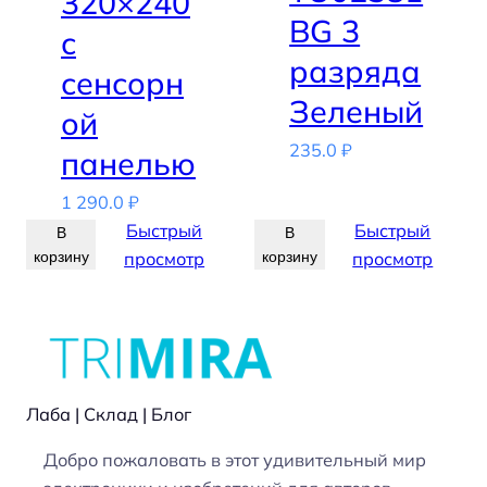
320×240
BG 3
с
разряда
сенсорн
Зеленый
ой
235.0
₽
панелью
1 290.0
₽
Быстрый
Быстрый
В
В
корзину
просмотр
корзину
просмотр
Лаба | Склад | Блог
Добро пожаловать в этот удивительный мир