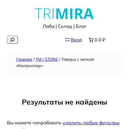
Перейти
к
содержимому
Лаба | Склад | Блог
Поиск
Вход
0.0 ₽
Главная
/
TM | STORE
/ Товары с меткой
«Контроллер»
Результаты не найдены
Вы можете попробовать
удалить любые фильтры