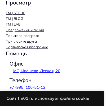
Просмотр
TM | STORE
TM | BLOG
TM | LAB
Предложения и акции
Политика возврата
Пригласите друга
Партнерская программа
Помощь
Офис
МО, Ивашево, Лесная, 20
Телефон
+7 (995) 100-51-12
Email
Сайт tm01.ru использует файлы cookie
hi@tm01.ru