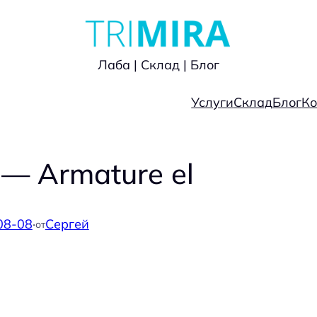
Лаба | Склад | Блог
Услуги
Склад
Блог
Ко
— Armature el
08-08
·
Сергей
от