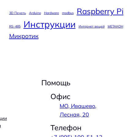
Raspberry Pi
3D Печать
Arduino
Hardware
modbus
Инструкции
RS-485
Интернет вещей
МЕТАКОН
Микротик
Помощь
Офис
МО, Ивашево,
Лесная, 20
ции
а
Телефон