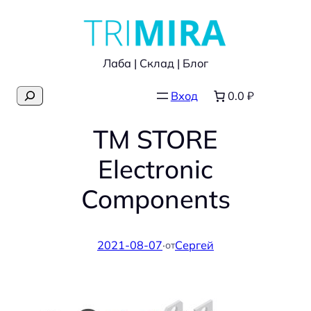
Перейти
к
содержимому
Лаба | Склад | Блог
Поиск
Вход
0.0 ₽
TM STORE
Electronic
Components
2021-08-07
·
Сергей
от